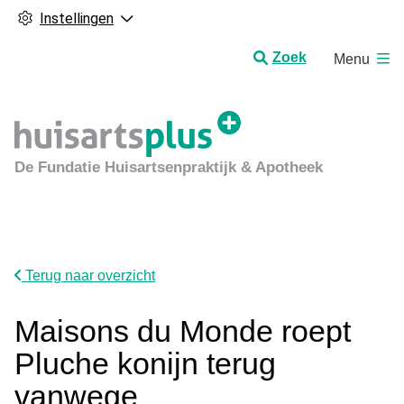
Instellingen
H
Zoek
Menu
o
o
f
d
m
De Fundatie Huisartsenpraktijk & Apotheek
e
n
u
Terug naar overzicht
Maisons du Monde roept
Pluche konijn terug
vanwege