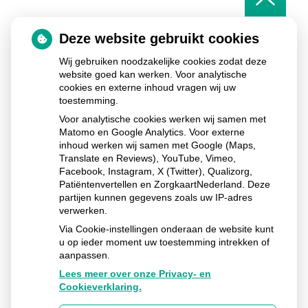
het
begin
van
Deze website gebruikt cookies
de
pagin
Wij gebruiken noodzakelijke cookies zodat deze
website goed kan werken. Voor analytische
cookies en externe inhoud vragen wij uw
toestemming.
De Fundatie Huisartsenpraktijk & Apotheek
Commissieweg
5
9244 GB
Beetsterzwaag
Voor analytische cookies werken wij samen met
Matomo en Google Analytics. Voor externe
Uw Zorg Online
Privacy verklaring
|
Cookie-
inhoud werken wij samen met Google (Maps,
instellingen
|
Voorwaarden
|
Beheer
Translate en Reviews), YouTube, Vimeo,
Facebook, Instagram, X (Twitter), Qualizorg,
Patiëntenvertellen en ZorgkaartNederland. Deze
partijen kunnen gegevens zoals uw IP-adres
verwerken.
Via Cookie-instellingen onderaan de website kunt
u op ieder moment uw toestemming intrekken of
aanpassen.
Lees meer over onze Privacy- en
Cookieverklaring.