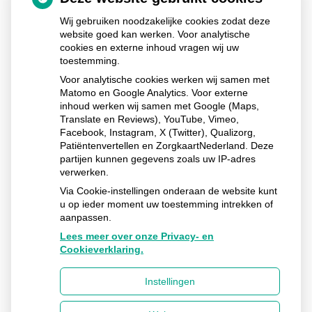
de
pagin
Wij gebruiken noodzakelijke cookies zodat deze
website goed kan werken. Voor analytische
cookies en externe inhoud vragen wij uw
toestemming.
De Fundatie Huisartsenpraktijk & Apotheek
Commissieweg
5
9244 GB
Beetsterzwaag
Voor analytische cookies werken wij samen met
Matomo en Google Analytics. Voor externe
Uw Zorg Online
Privacy verklaring
|
Cookie-
inhoud werken wij samen met Google (Maps,
instellingen
|
Voorwaarden
|
Beheer
Translate en Reviews), YouTube, Vimeo,
Facebook, Instagram, X (Twitter), Qualizorg,
Patiëntenvertellen en ZorgkaartNederland. Deze
partijen kunnen gegevens zoals uw IP-adres
verwerken.
Via Cookie-instellingen onderaan de website kunt
u op ieder moment uw toestemming intrekken of
aanpassen.
Lees meer over onze Privacy- en
Cookieverklaring.
Instellingen