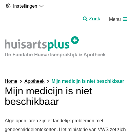
Instellingen
H
Zoek
Menu
o
o
f
d
m
De Fundatie Huisartsenpraktijk & Apotheek
e
n
u
Home
Apotheek
Mijn medicijn is niet beschikbaar
Mijn medicijn is niet
beschikbaar
Afgelopen jaren zijn er landelijk problemen met
geneesmiddelentekorten. Het ministerie van VWS zet zich