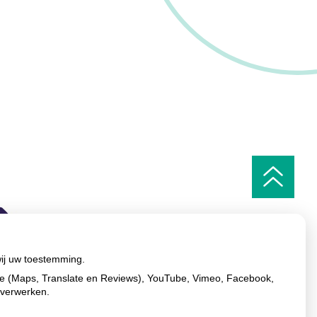
Ga
naar
het
begin
van
de
pagin
wij uw toestemming.
le (Maps, Translate en Reviews), YouTube, Vimeo, Facebook,
 verwerken.