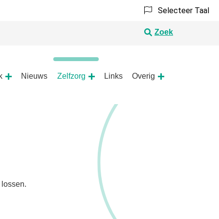
Selecteer Taal
Zoek
k
Nieuws
Zelfzorg
Links
Overig
Apotheek
Zelfzorg
Overig
submenu
submenu
submenu
 lossen.