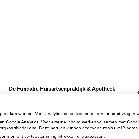
De Fundatie Huisartsenpraktijk & Apotheek
Commissieweg
5
9244 GB
Beetsterzwaag
Uw Zorg
Privacy verklaring
|
Cookie-
instellingen
|
Voorwaarden
Online
|
Beheer
 goed kan werken. Voor analytische cookies en externe inhoud vragen 
en Google Analytics. Voor externe inhoud werken wij samen met Goog
n ZorgkaartNederland. Deze partijen kunnen gegevens zoals uw IP-adres
ieder moment uw toestemming intrekken of aanpassen.