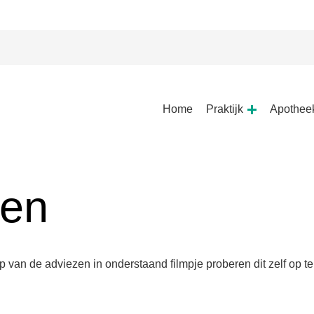
Hoofdmenu
Home
Praktijk
Apothee
Praktijk
submenu
ten
lp van de adviezen in onderstaand filmpje proberen dit zelf op te