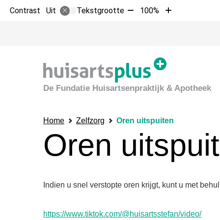
Tekst
Tekst
Contrast
Tekstgrootte
100%
Uit
verkleinen
vergroten
met
met
10%
10%
De Fundatie Huisartsenpraktijk & Apotheek
Home
Zelfzorg
Oren uitspuiten
Oren uitspui
Indien u snel verstopte oren krijgt, kunt u met behu
https://www.tiktok.com/@huisartsstefan/video/