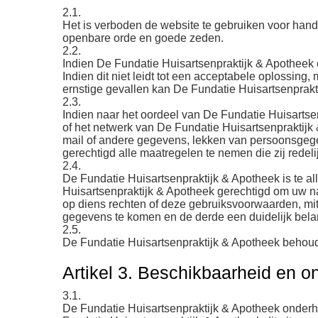
2.1.
Het is verboden de website te gebruiken voor hande
openbare orde en goede zeden.
2.2.
Indien De Fundatie Huisartsenpraktijk & Apotheek 
Indien dit niet leidt tot een acceptabele oplossing
ernstige gevallen kan De Fundatie Huisartsenprak
2.3.
Indien naar het oordeel van De Fundatie Huisartse
of het netwerk van De Fundatie Huisartsenpraktijk 
mail of andere gegevens, lekken van persoonsgegeve
gerechtigd alle maatregelen te nemen die zij redel
2.4.
De Fundatie Huisartsenpraktijk & Apotheek is te all
Huisartsenpraktijk & Apotheek gerechtigd om uw na
op diens rechten of deze gebruiksvoorwaarden, mits
gegevens te komen en de derde een duidelijk belan
2.5.
De Fundatie Huisartsenpraktijk & Apotheek behoudt
Artikel 3. Beschikbaarheid en 
3.1.
De Fundatie Huisartsenpraktijk & Apotheek onderho