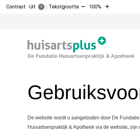
Tekst
Tekst
Contrast
Tekstgrootte
100%
Uit
verkleinen
vergroten
met
met
10%
10%
De Fundatie Huisartsenpraktijk & Apotheek
Gebruiksvoo
De website wordt u aangeboden door De Fundatie H
Huisartsenpraktijk & Apotheek via de website, zij