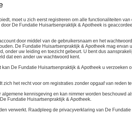
e
edt, moet u zich eerst registreren om alle functionaliteiten va
g, door De Fundatie Huisartsenpraktijk & Apotheek is geaccordee
w account door middel van de gebruikersnaam en het wachtwoord
 houden. De Fundatie Huisartsenpraktijk & Apotheek mag ervan u
nder uw leiding en toezicht gebeurt. U bent dus aansprakelijk
eld dat een ander uw wachtwoord kent.
t kan De Fundatie Huisartsenpraktijk & Apotheek u verzoeken om
 zich het recht voor om registraties zonder opgaaf van reden t
ter algemene kennisgeving en kan nimmer worden beschouwd als
t De Fundatie Huisartsenpraktijk & Apotheek.
n verwerkt. Raadpleeg de privacyverklaring van De Fundatie 