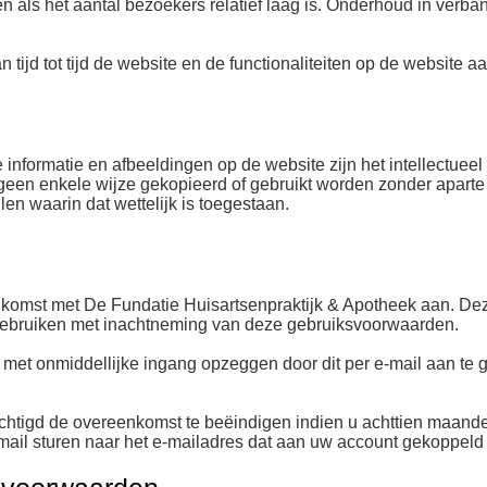
en als het aantal bezoekers relatief laag is. Onderhoud in verb
tijd tot tijd de website en de functionaliteiten op de website 
 informatie en afbeeldingen op de website zijn het intellectue
een enkele wijze gekopieerd of gebruikt worden zonder aparte 
en waarin dat wettelijk is toegestaan.
komst met De Fundatie Huisartsenpraktijk & Apotheek aan. Dez
e gebruiken met inachtneming van deze gebruiksvoorwaarden.
et onmiddellijke ingang opzeggen door dit per e-mail aan te 
echtigd de overeenkomst te beëindigen indien u achttien maan
smail sturen naar het e-mailadres dat aan uw account gekoppeld 