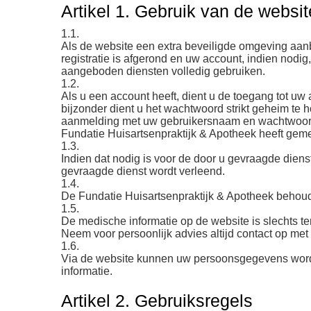
Artikel 1. Gebruik van de websit
1.1.
Als de website een extra beveiligde omgeving aanbi
registratie is afgerond en uw account, indien nodi
aangeboden diensten volledig gebruiken.
1.2.
Als u een account heeft, dient u de toegang tot u
bijzonder dient u het wachtwoord strikt geheim te
aanmelding met uw gebruikersnaam en wachtwoord, o
Fundatie Huisartsenpraktijk & Apotheek heeft gem
1.3.
Indien dat nodig is voor de door u gevraagde diens
gevraagde dienst wordt verleend.
1.4.
De Fundatie Huisartsenpraktijk & Apotheek behoudt
1.5.
De medische informatie op de website is slechts 
Neem voor persoonlijk advies altijd contact op me
1.6.
Via de website kunnen uw persoonsgegevens worde
informatie.
Artikel 2. Gebruiksregels