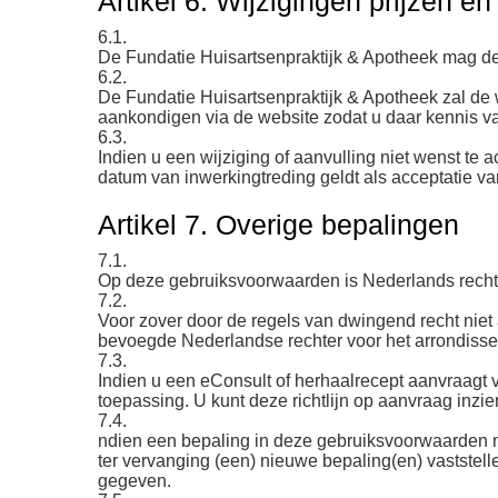
Artikel 6. Wijzigingen prijzen e
6.1.
De Fundatie Huisartsenpraktijk & Apotheek mag 
6.2.
De Fundatie Huisartsenpraktijk & Apotheek zal de 
aankondigen via de website zodat u daar kennis v
6.3.
Indien u een wijziging of aanvulling niet wenst t
datum van inwerkingtreding geldt als acceptatie 
Artikel 7. Overige bepalingen
7.1.
Op deze gebruiksvoorwaarden is Nederlands recht
7.2.
Voor zover door de regels van dwingend recht niet
bevoegde Nederlandse rechter voor het arrondisse
7.3.
Indien u een eConsult of herhaalrecept aanvraagt v
toepassing. U kunt deze richtlijn op aanvraag inz
7.4.
ndien een bepaling in deze gebruiksvoorwaarden niet
ter vervanging (een) nieuwe bepaling(en) vaststell
gegeven.