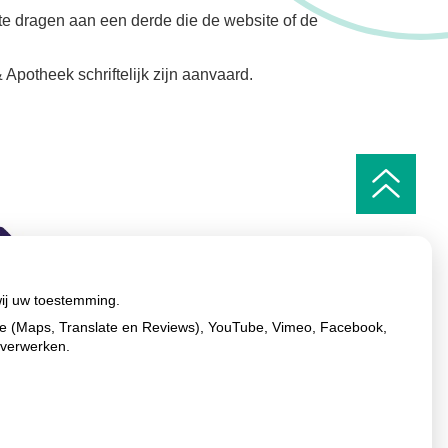
 te dragen aan een derde die de website of de
Apotheek schriftelijk zijn aanvaard.
Ga
naar
het
begin
van
de
pagin
wij uw toestemming.
le (Maps, Translate en Reviews), YouTube, Vimeo, Facebook,
 verwerken.