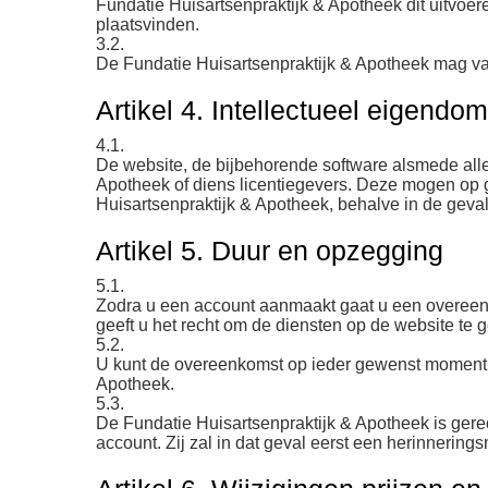
Fundatie Huisartsenpraktijk & Apotheek dit uitvoer
plaatsvinden.
3.2.
De Fundatie Huisartsenpraktijk & Apotheek mag van 
Artikel 4. Intellectueel eigendom
4.1.
De website, de bijbehorende software alsmede alle
Apotheek of diens licentiegevers. Deze mogen op g
Huisartsenpraktijk & Apotheek, behalve in de gevall
Artikel 5. Duur en opzegging
5.1.
Zodra u een account aanmaakt gaat u een overeen
geeft u het recht om de diensten op de website t
5.2.
U kunt de overeenkomst op ieder gewenst moment m
Apotheek.
5.3.
De Fundatie Huisartsenpraktijk & Apotheek is ger
account. Zij zal in dat geval eerst een herinnering