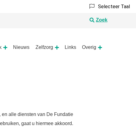
Selecteer Taal
Zoek
k
Nieuws
Zelfzorg
Links
Overig
Apotheek
Zelfzorg
Overig
submenu
submenu
submenu
 en alle diensten van De Fundatie
ebruiken, gaat u hiermee akkoord.