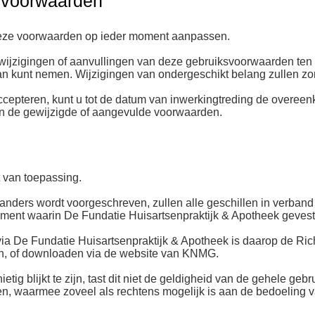
n voorwaarden
deze voorwaarden op ieder moment aanpassen.
wijzigingen of aanvullingen van deze gebruiksvoorwaarden ten 
an kunt nemen. Wijzigingen van ondergeschikt belang zullen zo
e accepteren, kunt u tot de datum van inwerkingtreding de over
van de gewijzigde of aangevulde voorwaarden.
 van toepassing.
 anders wordt voorgeschreven, zullen alle geschillen in verba
ment waarin De Fundatie Huisartsenpraktijk & Apotheek gevesti
ia De Fundatie Huisartsenpraktijk & Apotheek is daarop de Richt
ien, of downloaden via de website van KNMG.
ig blijkt te zijn, tast dit niet de geldigheid van de gehele gebr
en, waarmee zoveel als rechtens mogelijk is aan de bedoeling v