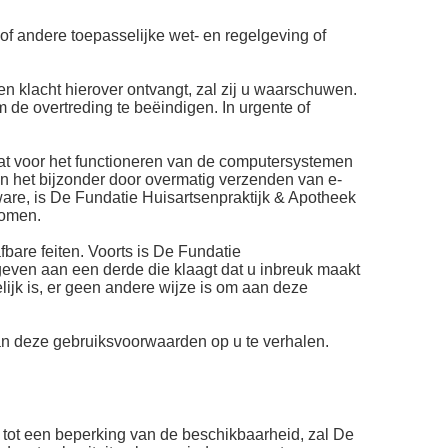
of andere toepasselijke wet- en regelgeving of
n klacht hierover ontvangt, zal zij u waarschuwen.
m de overtreding te beëindigen. In urgente of
aat voor het functioneren van de computersystemen
 in het bijzonder door overmatig verzenden van e-
ware, is De Fundatie Huisartsenpraktijk & Apotheek
komen.
fbare feiten. Voorts is De Fundatie
geven aan een derde die klaagt dat u inbreuk maakt
lijk is, er geen andere wijze is om aan deze
an deze gebruiksvoorwaarden op u te verhalen.
 tot een beperking van de beschikbaarheid, zal De