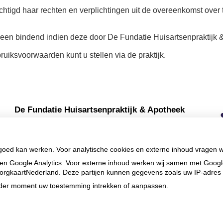
chtigd haar rechten en verplichtingen uit de overeenkomst over
een bindend indien deze door De Fundatie Huisartsenpraktijk & 
ruiksvoorwaarden kunt u stellen via de praktijk.
De Fundatie Huisartsenpraktijk & Apotheek
Commissieweg
5
9244 GB
Beetsterzwaag
Uw Zorg
Privacy verklaring
|
Cookie-
instellingen
|
Voorwaarden
Online
|
Beheer
 goed kan werken. Voor analytische cookies en externe inhoud vragen 
en Google Analytics. Voor externe inhoud werken wij samen met Goog
n ZorgkaartNederland. Deze partijen kunnen gegevens zoals uw IP-adres
ieder moment uw toestemming intrekken of aanpassen.