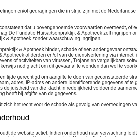
lingen en/of gedragingen die in strijd zijn met de Nederlandse 
constateert dat u bovengenoemde voorwaarden overtreedt, of ee
, mag De Fundatie Huisartsenpraktijk & Apotheek zelf ingrijpen o
tijk & Apotheek zonder waarschuwing ingrijpen.
npraktijk & Apotheek hinder, schade of een ander gevaar ontst
& Apotheek of derden en/of van de dienstverlening via internet,
ns of activiteiten van virussen, Trojans en vergelijkbare soft
ijkerwijs nodig acht om dit gevaar af te wenden dan wel te voor
en tijde gerechtigd om aangifte te doen van geconstateerde stra
am, adres, IP-adres en andere identificerende gegevens af te 
 de juistheid van die klacht in redelijkheid voldoende aanneme
g heeft bij afgifte van de gegevens.
 zich het recht voor de schade als gevolg van overtredingen v
onderhoud
udt de website actief. Indien onderhoud naar verwachting leidt