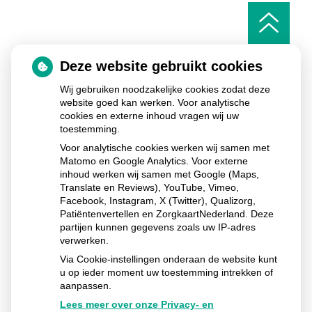
Ga
naar
het
begin
van
Deze website gebruikt cookies
de
pagin
Wij gebruiken noodzakelijke cookies zodat deze
website goed kan werken. Voor analytische
cookies en externe inhoud vragen wij uw
toestemming.
De Fundatie Huisartsenpraktijk & Apotheek
Commissieweg
5
9244 GB
Beetsterzwaag
Voor analytische cookies werken wij samen met
Matomo en Google Analytics. Voor externe
Uw Zorg Online
Privacy verklaring
|
Cookie-
inhoud werken wij samen met Google (Maps,
instellingen
|
Voorwaarden
|
Beheer
Translate en Reviews), YouTube, Vimeo,
Facebook, Instagram, X (Twitter), Qualizorg,
Patiëntenvertellen en ZorgkaartNederland. Deze
partijen kunnen gegevens zoals uw IP-adres
verwerken.
Via Cookie-instellingen onderaan de website kunt
u op ieder moment uw toestemming intrekken of
aanpassen.
Lees meer over onze Privacy- en