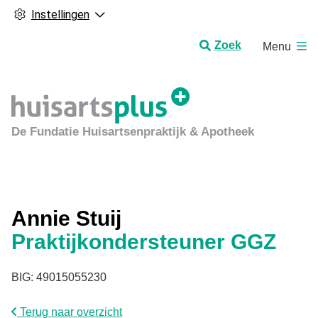
Instellingen
H
Zoek
Menu
o
o
f
d
m
De Fundatie Huisartsenpraktijk & Apotheek
e
n
u
Annie Stuij
Praktijkondersteuner GGZ
BIG: 49015055230
Terug naar overzicht