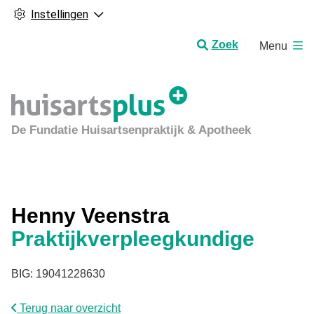
Instellingen
H
Zoek
Menu
o
o
f
d
m
De Fundatie Huisartsenpraktijk & Apotheek
e
n
u
Henny Veenstra
Praktijkverpleegkundige
BIG: 19041228630
Terug naar overzicht