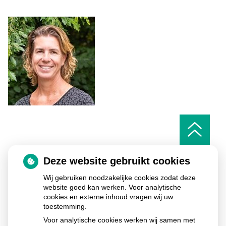
Ga
naar
het
begin
van
Deze website gebruikt cookies
de
pagin
Wij gebruiken noodzakelijke cookies zodat deze
website goed kan werken. Voor analytische
cookies en externe inhoud vragen wij uw
toestemming.
De Fundatie Huisartsenpraktijk & Apotheek
Commissieweg
5
9244 GB
Beetsterzwaag
Voor analytische cookies werken wij samen met