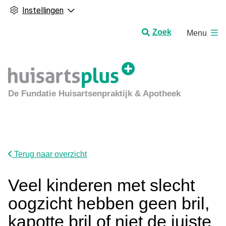
Instellingen
H
Zoek
Menu
o
o
f
d
m
De Fundatie Huisartsenpraktijk & Apotheek
e
n
u
Terug naar overzicht
Veel kinderen met slecht
oogzicht hebben geen bril,
kapotte bril of niet de juiste