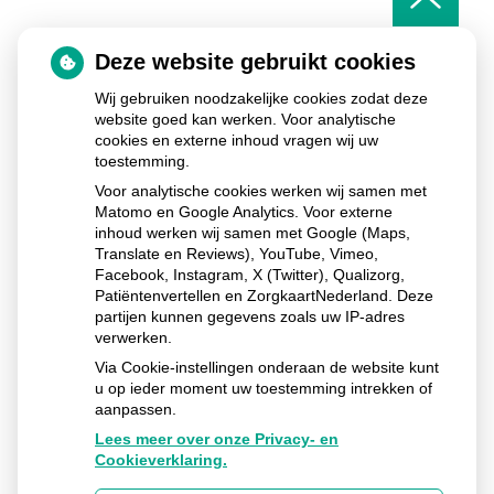
het
begin
van
Deze website gebruikt cookies
de
pagin
Wij gebruiken noodzakelijke cookies zodat deze
website goed kan werken. Voor analytische
cookies en externe inhoud vragen wij uw
toestemming.
De Fundatie Huisartsenpraktijk & Apotheek
Commissieweg
5
9244 GB
Beetsterzwaag
Voor analytische cookies werken wij samen met
Matomo en Google Analytics. Voor externe
Uw Zorg Online
Privacy verklaring
|
Cookie-
inhoud werken wij samen met Google (Maps,
instellingen
|
Voorwaarden
|
Beheer
Translate en Reviews), YouTube, Vimeo,
Facebook, Instagram, X (Twitter), Qualizorg,
Patiëntenvertellen en ZorgkaartNederland. Deze
partijen kunnen gegevens zoals uw IP-adres
verwerken.
Via Cookie-instellingen onderaan de website kunt
u op ieder moment uw toestemming intrekken of
aanpassen.
Lees meer over onze Privacy- en
Cookieverklaring.